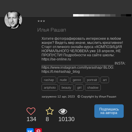
***
Илья Рашап
Хотите фотографировать интереснее в любом
жанре? Видеть мир иначе, мыслить креативнее!
Старт отличного онлайн-курса «КОМПОЗИЦИЯ
НОРМАЛЬНОГО ЧЕЛОВЕКА уже 18 апреля, НЕ
ПРОПУСТИ! Подробности на сайте школы:
https://se-online.ru
___________________________________ INSTA:
https://www.instagram.com/ilyarashap/ BLOG:
https://t.me/rashap_blog
rashap
nude
genre
portrait
art
artphoto
beauty
girl
shadow
загружено
12 apr, 2023
Copyright by
Илья Рашап
Подпишись
на автора
134
8
10130