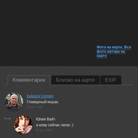
Фото на карте
,
Все
фото автора на
карте
Комментарии
Близко на карте
EXIF
Kotusov Cergey
Гламурный кошак.
05 jun, 2010
Юлия Вайт
а кому сейчас легко :)
05 jun, 2010