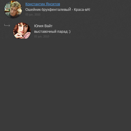
Константин Янситов
Ошейник брухфенталевыЙ - Краса-вА!
05 jun, 2010
Юлия Вайт
выставочный парад :)
05 jun, 2010
Константин Янситов
А-а-а, на выставке не кормят? ;o)
06 jun, 2010
Юлия Вайт
полагаю, хозяева заботятся :) просто у него
второй ряд зубов растет :)
06 jun, 2010
Беденко Григорий
милейшее создание!)
05 jun, 2010
Юлия Вайт
и очень общительное :)
05 jun, 2010