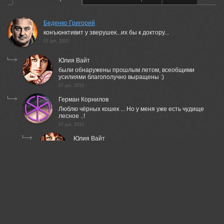
Беденко Григорий
конъюнктивит у зверушек...их бы к доктору...
07 jun, 2010
Юлия Вайт
были обнаружены прошлым летом, всеобщими
усилиями благополучно выращены :)
07 jun, 2010
Герман Корнилов
Люблю чёрных кошек ... Но у меня уже есть чудище
лесное ..!
07 jun, 2010
Юлия Вайт
а у меня чудище кучерявое :)
07 jun, 2010
Герман Корнилов
Оно на Вашей предыдущей работе ..?!
07 jun, 2010
Юлия Вайт
не, его здесь нет :)