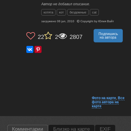
Автор не добавил описание.
котята
кот
бездомные
cat
загружено
06 jun, 2010
Copyright by
Юлия Вайт
Подпишись
22
2
2807
на автора
Фото на карте
,
Все
фото автора на
карте
Комментарии
Близко на карте
EXIF