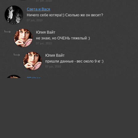
07 jun, 2010
Света и Вася
Ничего себе котяра!:) Сколько же он весит?
07 jun, 2010
Юлия Вайт
не знаю, но ОЧЕНЬ тяжелый :)
07 jun, 2010
Юлия Вайт
пришли данные - вес около 9 кг :)
07 jun, 2010
3Solnca
однако, упитанный кавалер;)
07 jun, 2010
Юлия Вайт
это братик :) к тому же кастрированный :)
07 jun, 2010
3Solnca
жалко катейку...теперь у него одна
радость...отсюда и форма, "стремящаяся к