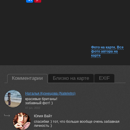
Фото на карте
,
Все
фото автора на
карте
Комментарии
Близко на карте
EXIF
Наталья Кузнецова (Nateletro)
красивые британы!
забавный фот! :)
07 jun, 2010
Юлия Вайт
спасибки :) тот, что больше вообще очень забавная
личность :)