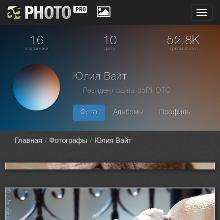
Toggl
navig
16
10
52.8K
подписчики
фото
просм. фото
Юлия Вайт
— Резидент сайта 35PHOTO
Фото
Альбомы
Профиль
Главная
Фотографы
Юлия Вайт