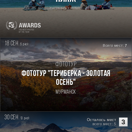
Участвовать в конкурсе
18 сен.
5
дней
Всего мест:
7
Фототур
ФОТОТУР "ТЕРИБЕРКА - ЗОЛОТАЯ
ОСЕНЬ"
Мурманск
30 сен.
13
дней
Осталось мест
3
всего мест: 5