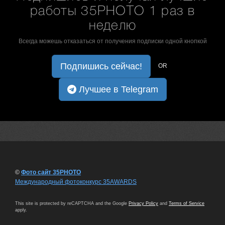
работы 35PHOTO 1 раз в
неделю
Всегда можешь отказаться от получения подписки одной кнопкой
Подпишись сейчас!
OR
Лучшее в Telegram
©
Фото сайт 35PHOTO
Международный фотоконкурс 35AWARDS
This site is protected by reCAPTCHA and the Google
Privacy Policy
and
Terms of Service
apply.