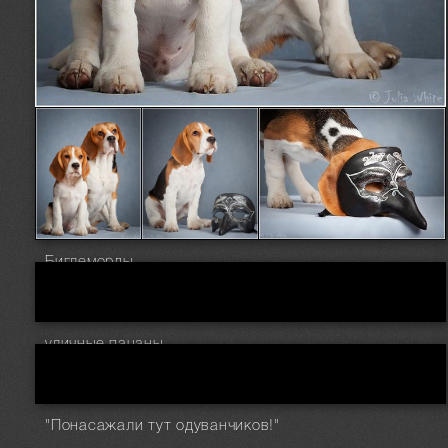
Биглеморды
уличные пацаны
"Понасажали тут одуванчиков!"