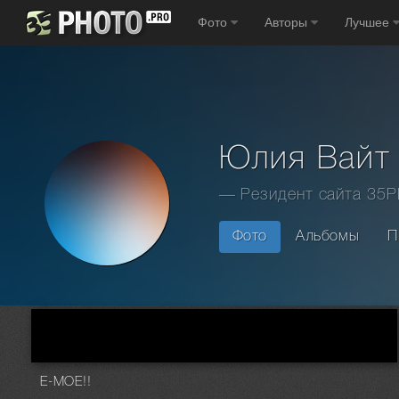
Фото
Авторы
Лучшее
Юлия Вайт
— Резидент сайта 35
Фото
Альбомы
П
Главная
Фотографы
Юлия Вайт
Ё-МОЁ!!