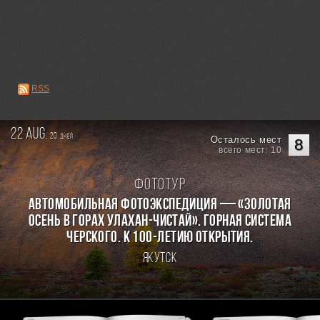
RSS
22 aug.
20
дней
Осталось мест
8
всего мест: 10
Фототур
Автомобильная фотоэкспедиция — «Золотая
осень в горах Улахан-Чистай». Горная система
Черского. К 100-летию открытия.
Якутск