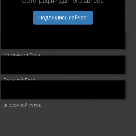
фотографии данного автора
Подпишись сейчас!
Маленький Воин
Большой Брат
внеземной голод