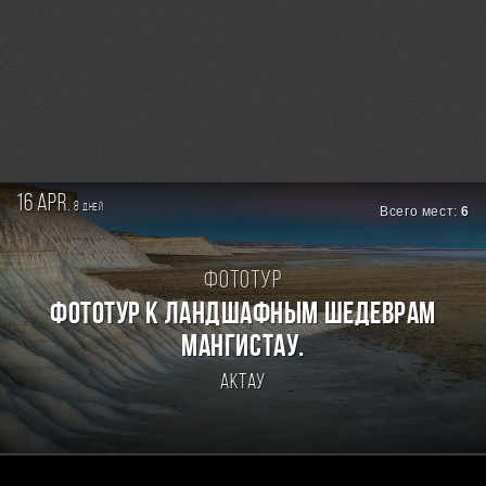
16 apr.
8
дней
Всего мест:
6
Фототур
Фототур к ландшафным шедеврам
Мангистау.
Актау