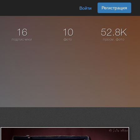
Регистрация
Войти
16
10
52.8K
подписчики
фото
просм. фото