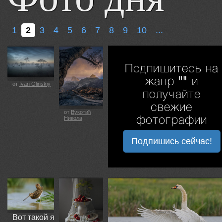
1
2
3
4
5
6
7
8
9
10
...
Подпишитесь на
жанр
""
и
от
Ivan Glinskiy
получайте
свежие
от
Вукотић
Никола
фотографии
Подпишись сейчас!
Вот такой я