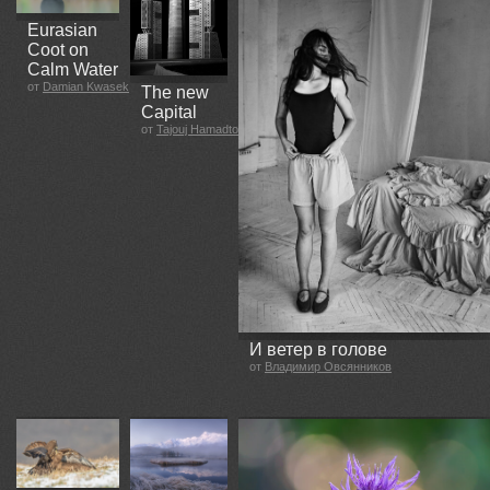
Eurasian
Coot on
Calm Water
от
Damian Kwasek
The new
Capital
от
Tajouj Hamadto
И ветер в голове
от
Владимир Овсянников