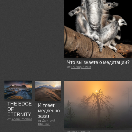
Что вы знаете о медитации?
от
Гончар Юлия
THE EDGE
И тлеет
OF
медленно
ETERNITY
закат
от
Adam Pachula
от
Дмитрий
Шишкин