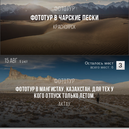
Фототур
ФОТОТУР В ЧАРСКИЕ ПЕСКИ
Красноярск
15 авг.
9
дней
Осталось мест
3
всего мест: 6
Фототур
Фототур в Мангистау. Казахстан. Для тех у
кого отпуск только летом.
Актау