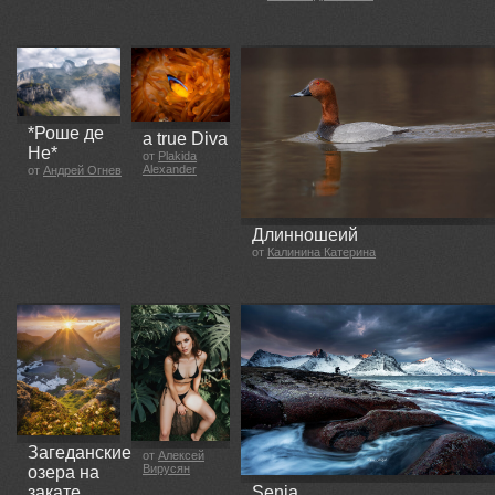
*Роше де
a true Diva
Не*
от
Plakida
Alexander
от
Андрей Огнев
Длинношеий
от
Калинина Катерина
Загеданские
от
Алексей
Вирусян
озера на
закате
Senja