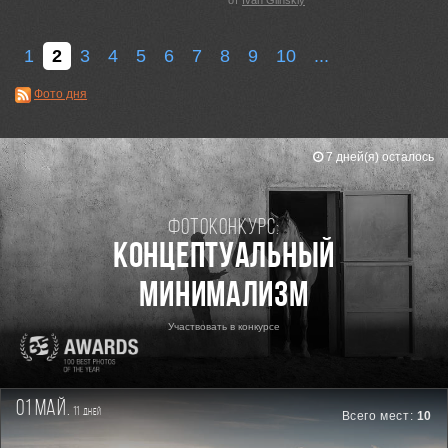
от
Ivan Glinskiy
1
2
3
4
5
6
7
8
9
10
...
Фото дня
7 дней(я) осталось
Фотоконкурс:
Концептуальный
минимализм
Участвовать в конкурсе
01 май.
11
дней
Всего мест:
10