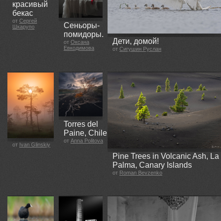
красивый
бекас
от
Сергей
Сеньоры-
Шкарупо
помидоры.
Дети, домой!
от
Оксана
Евкодимова
от
Сигушин Руслан
Torres del
Paine, Chile
от
Anna Politova
от
Ivan Glinskiy
Pine Trees in Volcanic Ash, La
Palma, Canary Islands
от
Roman Bevzenko