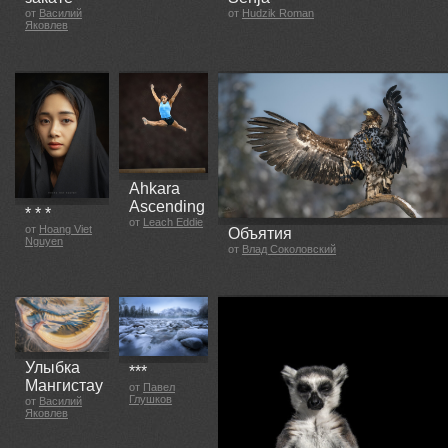
от
Василий
от
Hudzik Roman
Яковлев
Ahkara
Ascending
* * *
от
Leach Eddie
от
Hoang Viet
Объятия
Nguyen
от
Влад Соколовский
Улыбка
***
Мангистау
от
Павел
Глушков
от
Василий
Яковлев