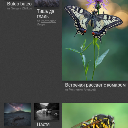
Buteo buteo
от
Sergey Zlatkov
Тишь да
гладь
от
Растворов
Игорь
Встречая рассвет с комаром
от
Чепленко Алексей
Настя