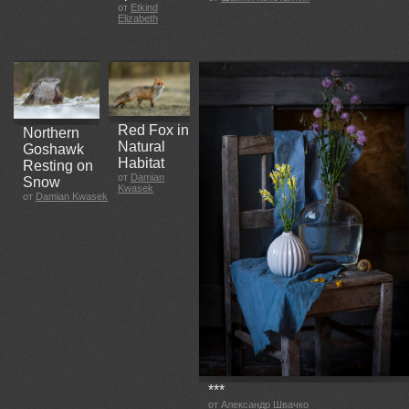
от
Etkind
Elizabeth
Red Fox in
Northern
Natural
Goshawk
Habitat
Resting on
от
Damian
Snow
Kwasek
от
Damian Kwasek
***
от
Александр Швачко