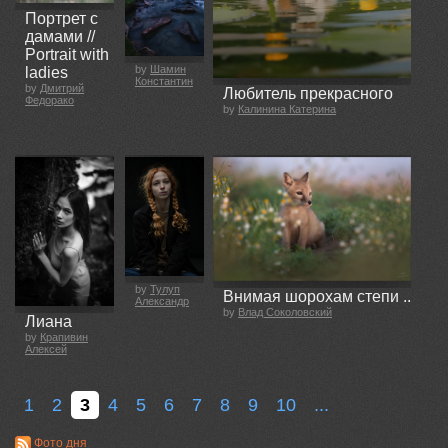
Портрет с
дамами //
Portrait with
by
Шамин
ladies
Константин
by
Дмитрий
Любитель прекрасного
Федорако
by
Калинина Катерина
by
Тулуп
Внимая шорохам степи ..
Александр
by
Влад Соколовский
Лиана
by
Крапивин
Алексей
1
2
3
4
5
6
7
8
9
10
...
Фото дня