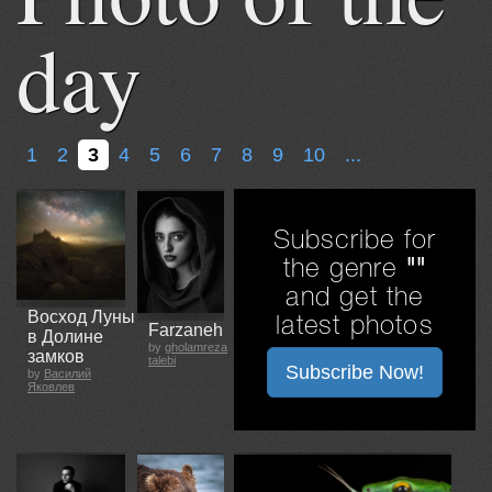
day
1
2
3
4
5
6
7
8
9
10
...
Subscribe for
the genre
""
and get the
Восход Луны
latest photos
Farzaneh
в Долине
by
gholamreza
замков
talebi
Subscribe Now!
by
Василий
Яковлев