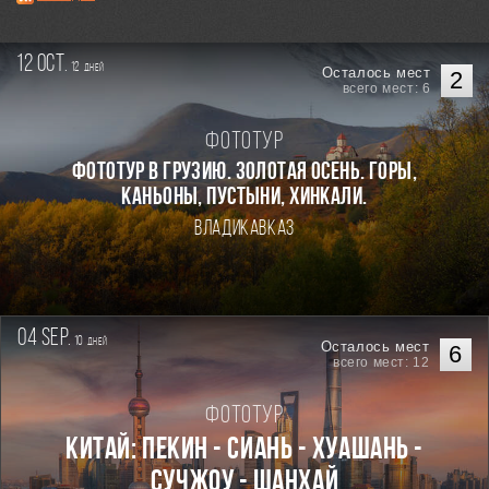
12 oct.
12
дней
Осталось мест
2
всего мест: 6
Фототур
Фототур в Грузию. Золотая осень. Горы,
каньоны, пустыни, хинкали.
Владикавказ
04 sep.
10
дней
Осталось мест
6
всего мест: 12
Фототур
Китай: Пекин - Сиань - Хуашань -
Сучжоу - Шанхай