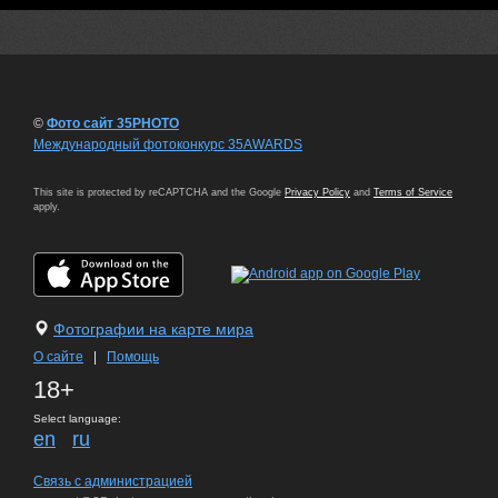
©
Фото сайт 35PHOTO
Международный фотоконкурс 35AWARDS
This site is protected by reCAPTCHA and the Google
Privacy Policy
and
Terms of Service
apply.
Фотографии на карте мира
О сайте
|
Помощь
18+
Select language:
en
ru
Связь с администрацией