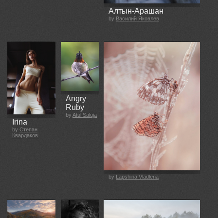
Алтын-Арашан
by
Василий Яковлев
Angry
Ruby
by
Atul Saluja
Irina
by
Степан
Квардаков
by
Lapshina Vladlena