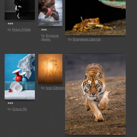
***
by
Илья Зубов
***
by
Будьков
Денис
by
Владимир Цветов
by
Ivan Glinskiy
***
by
Ольга Яр