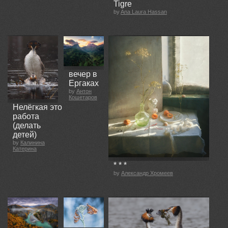
Tigre
by
Ana Laura Hassan
вечер в
Ергаках
by
Антон
Кошетаров
Нелёгкая это
работа
(делать
детей)
by
Калинина
Катерина
* * *
by
Александр Хромеев