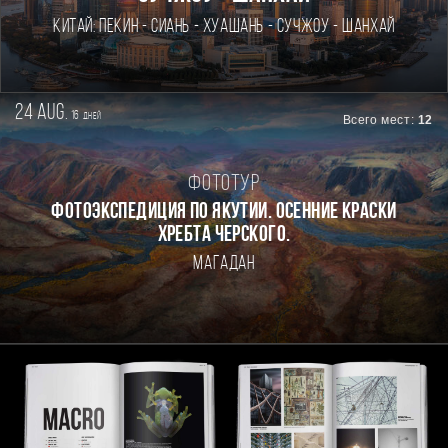
Китай: Пекин - Сиань - Хуашань - Сучжоу - Шанхай
24 aug.
16
дней
Всего мест:
12
Фототур
ФОТОЭКСПЕДИЦИЯ ПО ЯКУТИИ. ОСЕННИЕ КРАСКИ
ХРЕБТА ЧЕРСКОГО.
Магадан