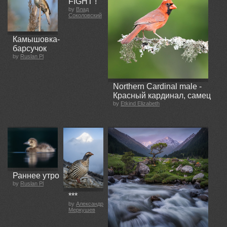
FIGHT !
by
Влад
Соколовский
Камышовка-
барсучок
by
Ruslan Pl
Northern Cardinal male -
Красный кардинал, самец
by
Etkind Elizabeth
Раннее утро
by
Ruslan Pl
***
by
Александр
Меркушев