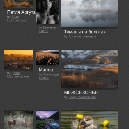
Петля Аргута
by
Влад
Соколовский
by
Ермаков
Павел
Туманы на болотах
by
Арсений Кашкаров
Marina
by
Денис
by
Александр
Мартыновский
Кислов
МЕЖСЕЗОНЬЕ
by
Влад Соколовский