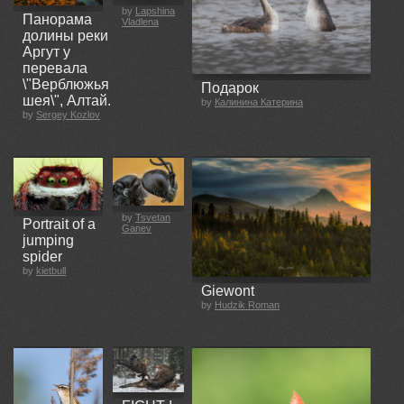
by
Lapshina
Панорама
Vladlena
долины реки
Аргут у
перевала
\"Верблюжья
Подарок
шея\", Алтай.
by
Калинина Катерина
by
Sergey Kozlov
by
Tsvetan
Portrait of a
Ganev
jumping
spider
by
kietbull
Giewont
by
Hudzik Roman