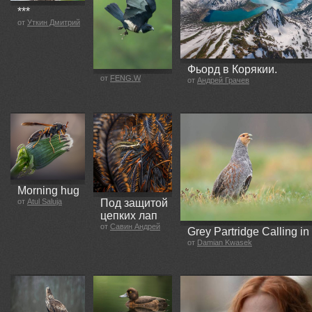
***
от
Уткин Дмитрий
Фьорд в Корякии.
от
FENG.W
от
Андрей Грачев
Morning hug
Под защитой
от
Atul Saluja
цепких лап
от
Савин Андрей
Grey Partridge Calling in
от
Damian Kwasek