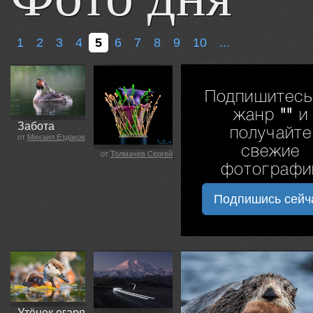
1
2
3
4
5
6
7
8
9
10
...
Подпишитесь
жанр
""
и
Забота
получайте
от
Михаил Ездаков
свежие
от
Толмачев Сергей
фотографи
Подпишись сейч
Утёнок огаря.