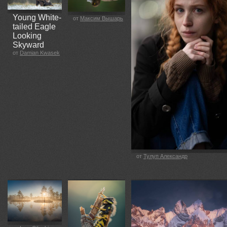
Young White-
от
Максим Вышарь
tailed Eagle
Looking
Skyward
от
Damian Kwasek
от
Тулуп Александр