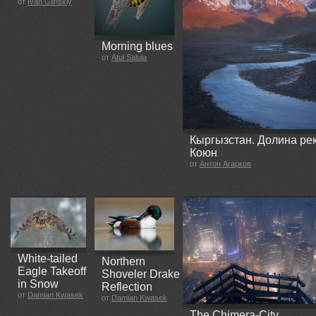
от
Ivan Glinskiy
Morning blues
от
Atul Saluja
Кыргызстан. Долина рек
Коюн
от
Антон Агарков
White-tailed
Northern
Eagle Takeoff
Shoveler Drake
in Snow
Reflection
от
Damian Kwasek
от
Damian Kwasek
The Chimera-City