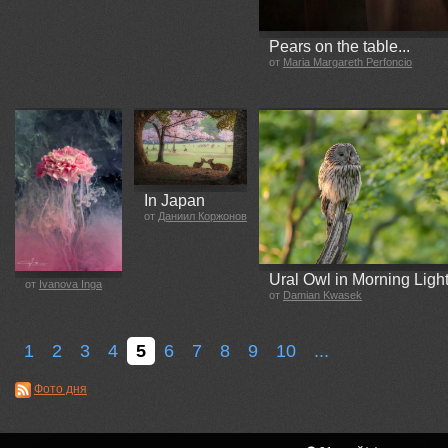
Pears on the table...
от
Maria Margareth Perfoncio
In Japan
от
Даниил Коржонов
Ural Owl in Morning Ligh
от
Ivanova Inga
от
Damian Kwasek
1
2
3
4
5
6
7
8
9
10
...
Фото дня