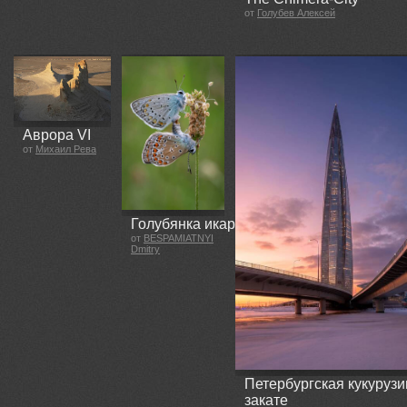
от
Голубев Алексей
Аврора VI
от
Михаил Рева
Голубянка икар
от
BESPAMIATNYI
Dmitry
Петербургская кукурузи
закате