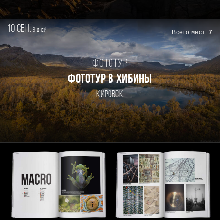
10 сен.
8
дней
Всего мест:
7
Фототур
ФОТОТУР В ХИБИНЫ
Кировск