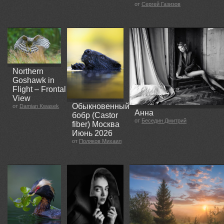
от
Сергей Газизов
Northern
Goshawk in
Flight – Frontal
View
Обыкновенный
от
Damian Kwasek
Анна
бобр (Castor
от
Беседин Дмитрий
fiber) Москва
Июнь 2026
от
Поляков Михаил