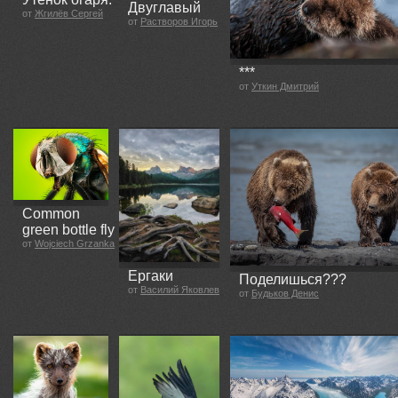
Двуглавый
от
Жгилёв Сергей
от
Растворов Игорь
***
от
Уткин Дмитрий
Common
green bottle fly
от
Wojciech Grzanka
Ергаки
Поделишься???
от
Василий Яковлев
от
Будьков Денис