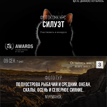
31 дней(я) осталось
Фотоконкурс:
Силуэт
Участвовать в конкурсе
09 сен.
7
дней
Осталось мест
3
всего мест: 5
Фототур
Полуострова Рыбачий и Средний. Океан,
скалы, осень и северное сияние.
Мурманск