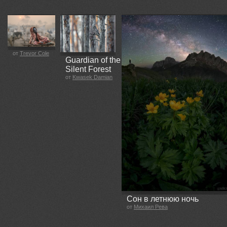
от
Trevor Cole
Guardian of the
Silent Forest
от
Kwasek Damian
Сон в летнюю ночь
от
Михаил Рева