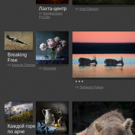
Лахта-центр
от
Ivan Glinskiy
от
Кондратенко
Руслан
Breaking
Free
от
Kwasek Damian
от
Наталия
* * *
от
Лобанов Роман
Каждой горе
по арче