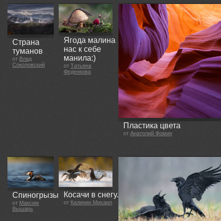
Ягода малина
Страна
нас к себе
туманов
манила:)
от
Влад
Соколовский
от
Татьяна
Феденкова
Пластика цвета
от
Анатолий Фомин
Косачи в снегу.
Спиногрызы
от
Калинин Михаил
от
Максим
Вышарь