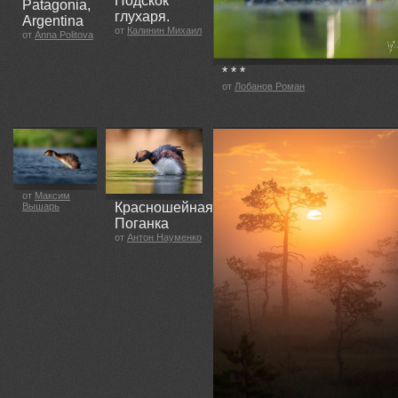
Подскок
Patagonia,
глухаря.
Argentina
от
Калинин Михаил
от
Anna Politova
* * *
от
Лобанов Роман
от
Максим
Красношейная
Вышарь
Поганка
от
Антон Науменко