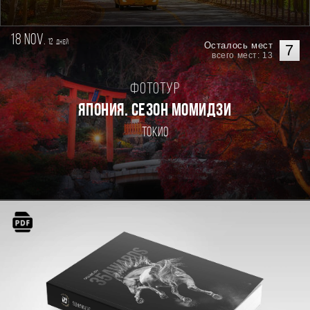
18 nov.
12
дней
Осталось мест
7
всего мест: 13
Фототур
ЯПОНИЯ. СЕЗОН МОМИДЗИ
Токио