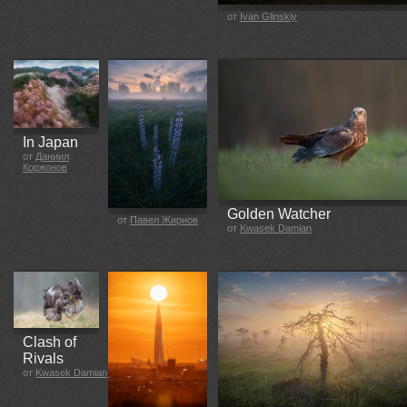
от
Ivan Glinskiy
In Japan
от
Даниил
Коржонов
Golden Watcher
от
Павел Жирнов
от
Kwasek Damian
Clash of
Rivals
от
Kwasek Damian