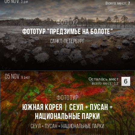
06 nov.
3
дня
Всего мест:
7
Фототур
ФОТОТУР "ПРЕДЗИМЬЕ НА БОЛОТЕ"
Санкт-Петербург
05 nov.
9
дней
Осталось мест
6
всего мест: 12
Фототур
Южная Корея | Сеул + Пусан +
национальные парки
Сеул + Пусан + национальные парки