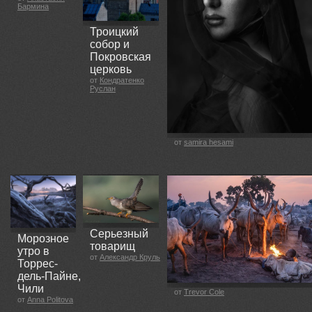
Бармина
Троицкий
собор и
Покровская
церковь
от
Кондратенко
Руслан
от
samira hesami
Серьезный
Морозное
товарищ
утро в
от
Александр Круль
Торрес-
дель-Пайне,
Чили
от
Trevor Cole
от
Anna Politova