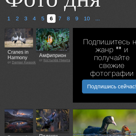
1
2
3
4
5
6
7
8
9
10
...
Подпишитесь 
жанр
""
и
Cranes in
Амфиприон
получайте
Harmony
от
Костылёв Никита
от
Damian Kwasek
свежие
фотографии
Подпишись сейчас