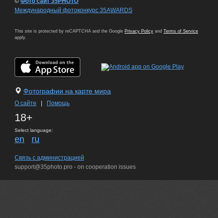
©
Фото сайт 35PHOTO
Международный фотоконкурс 35AWARDS
This site is protected by reCAPTCHA and the Google
Privacy Policy
and
Terms of Service
apply.
Фотографии на карте мира
О сайте
|
Помощь
18+
Select language:
en
ru
Связь с администрацией
support@35photo.pro - on cooperation issues