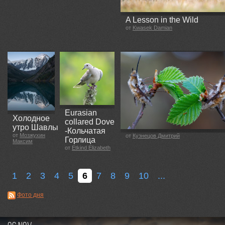
A Lesson in the Wild
от
Kwasek Damian
Eurasian
Холодное
collared Dove
утро Шавлы
-Кольчатая
от
Мозжухин
от
Кузнецов Дмитрий
Горлица
Максим
от
Etkind Elizabeth
1
2
3
4
5
6
7
8
9
10
...
Фото дня