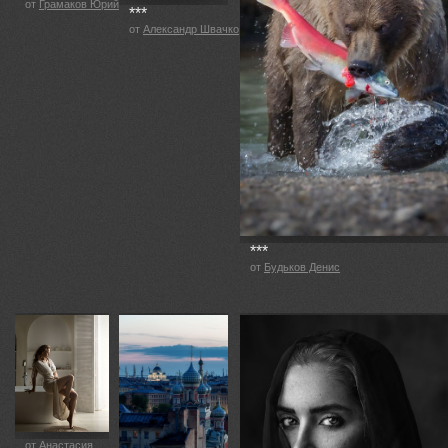
от
Грамаков Юрий
***
от
Александр Швачко
***
от
Будьков Денис
от
Анастасия