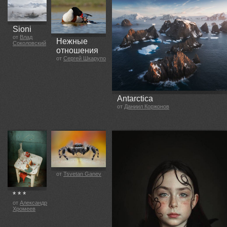
Sioni
от
Влад
Нежные
Соколовский
отношения
от
Сергей Шкарупо
Antarctica
от
Даниил Коржонов
от
Tsvetan Ganev
* * *
от
Александр
Хромеев