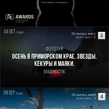
Участвовать в конкурсе
04 oct.
9
дней
Осталось мест
3
всего мест: 6
Фототур
Осень в Приморском Крае. Звезды,
кекуры и маяки.
Владивосток
09 sep.
5
дней
Осталось мест
4
всего мест: 9