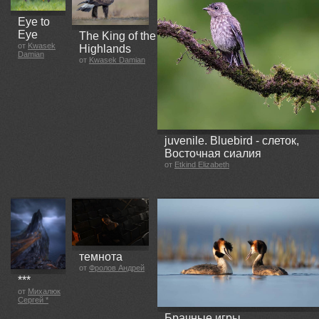
Eye to
Eye
The King of the
от
Kwasek
Highlands
Damian
от
Kwasek Damian
juvenile. Bluebird - cлеток,
Восточная сиалия
от
Etkind Elizabeth
темнота
от
Фролов Андрей
***
от
Михалюк
Сергей *
Брачные игры