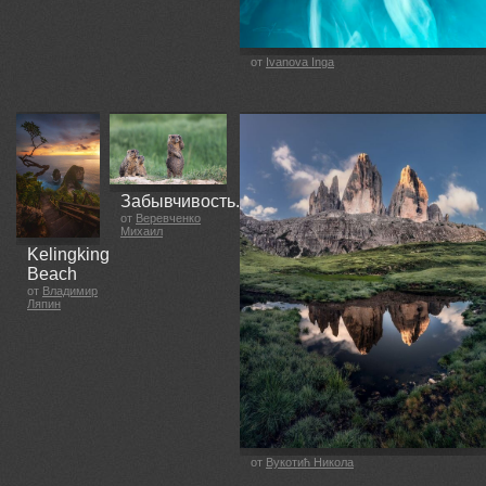
от
Ivanova Inga
Забывчивость.
от
Веревченко
Михаил
Kelingking
Beach
от
Владимир
Ляпин
от
Вукотић Никола