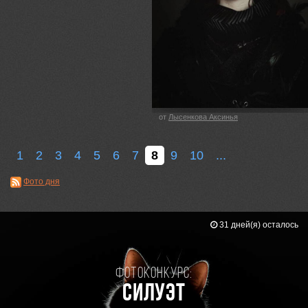
от
Лысенкова Аксинья
1
2
3
4
5
6
7
8
9
10
...
Фото дня
31 дней(я) осталось
Фотоконкурс:
Силуэт