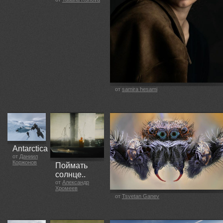
от
samira hesami
Antarctica
от
Даниил
Коржонов
Поймать
солнце..
от
Александр
Хромеев
от
Tsvetan Ganev