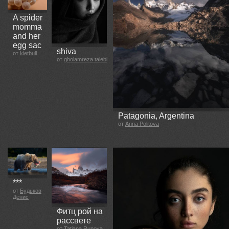
A spider
momma
and her
egg sac
shiva
от
kietbull
от
gholamreza talebi
Patagonia, Argentina
от
Anna Politova
***
от
Будьков
Денис
Фитц рой на
рассвете
от
Tatiana Runova