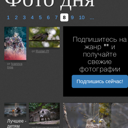
1
2
3
4
5
6
7
8
9
10
...
Подпишитесь на
жанр
""
и
от
Ruslan Pl
получайте
свежие
от
Ivanova
Inga
фотографии
Подпишись сейчас!
Лучшее -
детям