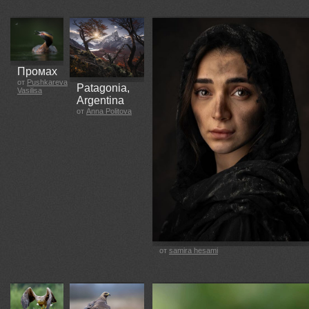
Промах
от
Pushkareva
Patagonia,
Vasilisa
Argentina
от
Anna Politova
от
samira hesami