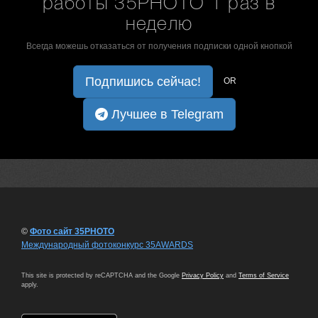
работы 35PHOTO 1 раз в
неделю
Всегда можешь отказаться от получения подписки одной кнопкой
Подпишись сейчас!
OR
Лучшее в Telegram
©
Фото сайт 35PHOTO
Международный фотоконкурс 35AWARDS
This site is protected by reCAPTCHA and the Google
Privacy Policy
and
Terms of Service
apply.