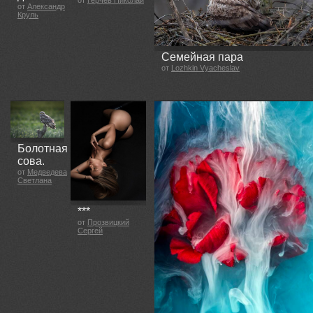
от
Герчев Николай
от
Александр
Круль
Семейная пара
от
Lozhkin Vyacheslav
Болотная
сова.
от
Медведева
Светлана
***
от
Прозвицкий
Сергей