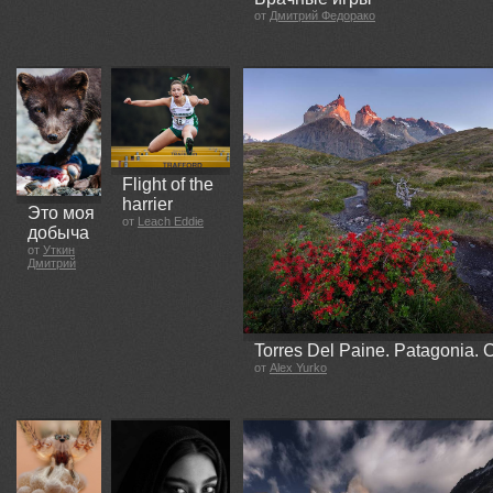
от
Дмитрий Федорако
Flight of the
harrier
Это моя
от
Leach Eddie
добыча
от
Уткин
Дмитрий
Torres Del Paine. Patagonia. 
от
Alex Yurko