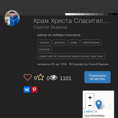
Храм Христа Спасителя Евангельских Христиан г. Тамбов.
Сергей Вьюнов
Автор не добавил описание.
тамбов
церковь
храм
тамбовщина
религия
храм христа спасителя евангельских христиан
загружено
05 apr, 2019
Copyright by
Сергей Вьюнов
Подпишись
9
0
1101
на автора
+
−
Leaflet
| ©
OpenStreetMap,