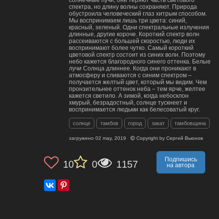
спектра, но длину волны сохраняют. Природа
обустроила человеческий глаз хитрым способом.
Мы воспринимаем лишь три цвета: синий,
красный, зеленый. Одни спектральные излучения
длинные, другие короче. Короткий спектр волн
рассеиваются с большей скоростью, люди их
воспринимают более чутко. Самый короткий
цветовой спектр состоит из синих волн. Поэтому
небо кажется благородного синего оттенка. Белые
лучи Солнца длиннее. Когда они проникают в
атмосферу и сливаются с синим спектром –
получается желтый цвет, который мы видим. Чем
пронзительнее оттенок неба – тем ярче, желтее
кажется светило. А зимой, когда небосклон
хмурый, безрадостный, солнце тускнеет и
воспринимается людьми как белесоватый круг.
солнце
тамбов
город
закат
тамбовщина
загружено
02 may, 2019
Copyright by
Сергей Вьюнов
Подпишись
10
0
1157
на автора