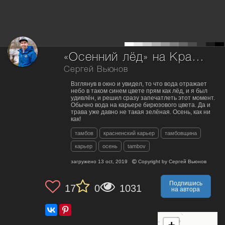
«Осенний лёд» на Красненском карьере г.Тамбов.
Сергей Вьюнов
Взглянув в окно и увидел, то что вода отражает
небо в таком синем цвете прям как лёд, и я был
удивлён, и решил сразу запечатлеть этот момент.
Обычно вода на карьере бирюзового цвета. Да и
трава уже давно не такая зелёная. Осень, как ни
как!
тамбов
красненский карьер
тамбовщина
карьер
осень
tambov
загружено
13 oct, 2019
Copyright by
Сергей Вьюнов
Подпишись
17
0
1031
на автора