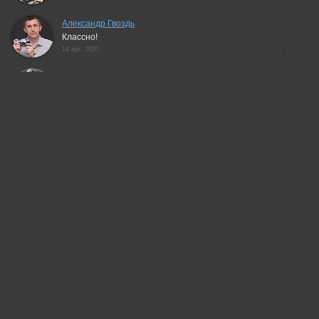
Александр Гвоздь
Классно!
14 apr, 2020
Гори Василий
Красивая работа!
14 apr, 2020
Akira Enzeru
Красиво!
15 apr, 2020
Неля Рачкова
Отлично!
15 apr, 2020
Jacek
Beautiful picture
15 apr, 2020