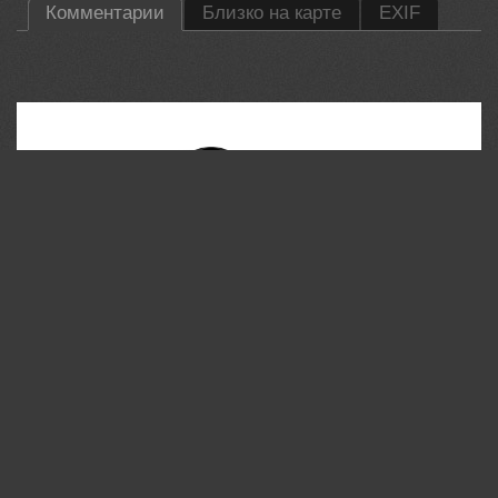
Комментарии
Близко на карте
EXIF
35PHOTO Mobile App
Загружайте работы на сайт прямо из мобильного
приложения. Ставьте лайки, подписывайтесь на других
участников, оставляйте комментарии. Возможность
смотреть за тем кто поставил вам лайк, а так же