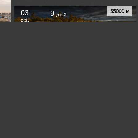
55000
03
9
дней
oct.
Фототур на Ладогу. Золотая осень в
Питкяранте
Питкяранта
Russia /