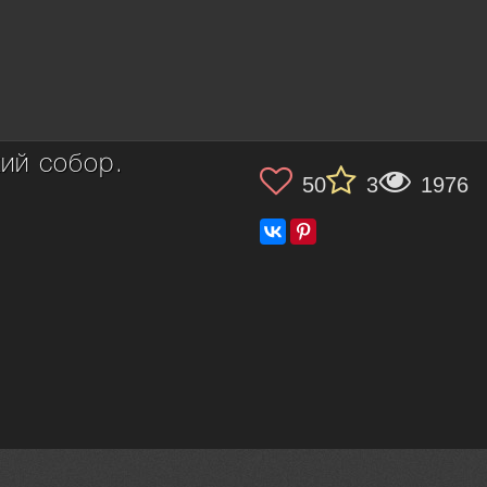
ий собор.
50
3
1976