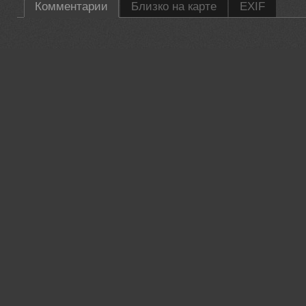
Комментарии
Близко на карте
EXIF
35PHOTO Mobile App
Загружайте работы на сайт прямо из мобильного приложени
лайки, подписывайтесь на других участников, оставляйте к
Возможность смотреть за тем кто поставил вам лайк, а так ж