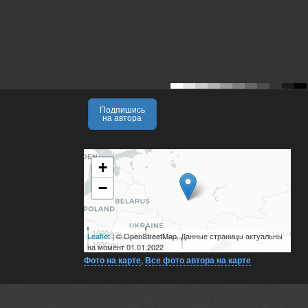
Подпишись
на автора
+
−
1000 km
Leaflet
| © OpenStreetMap, Данные страницы актуальны
1000 mi
на момент 01.01.2022
Фото на карте
,
Все фото автора на карте