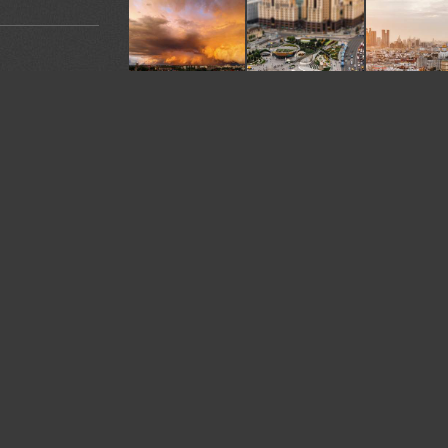
У автора:
211
фото
я. Ставьте
Камера:
EOS 6D Mark II
омментарии.
Объектив:
14mm f/2.8 ED AS IF UMC
е
Жанр:
City/Architecture