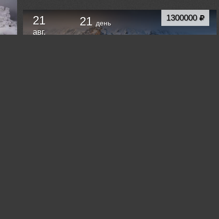
1300000
21
21
день
авг.
Фотоэкспедиция в Арктику на яхте. Земля
Франца Иосифа.
Нарьян-Мар
Россия /