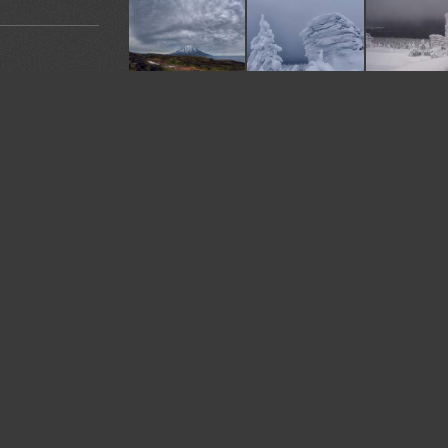
У автора:
541
фото
я. Ставьте
Камера:
EOS 5DS R
омментарии.
Жанр:
Landscapes
е