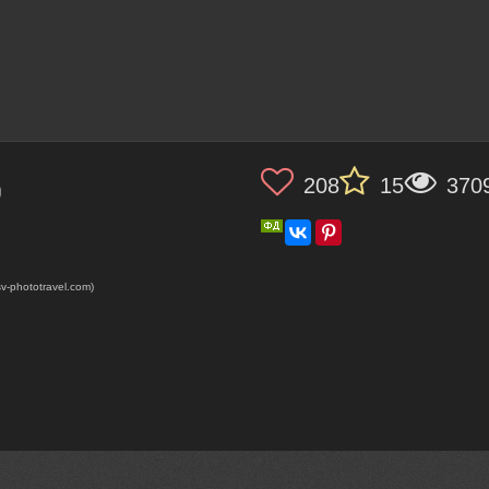
208
15
370
)
-phototravel.com)