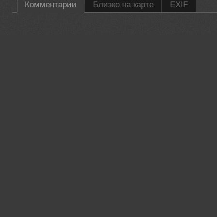
Комментарии
Близко на карте
EXIF
35PHOTO Mobile App
Загружайте работы на сайт прямо из мобильного приложени
лайки, подписывайтесь на других участников, оставляйте к
Возможность смотреть за тем кто поставил вам лайк, а так ж