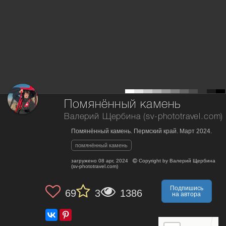
Помянённый камень
Валерий Щербина (sv-phototravel.com)
Помянённый камень. Пермский край. Март 2024.
помянённый камень
загружено
08 apr, 2024
Copyright by
Валерий Щербина
(sv-phototravel.com)
Подпишись
69
3
1386
на автора