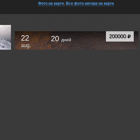
Фото на карте
,
Все фото автора на карте
200000
22
20
дней
aug.
Автомобильная фотоэкспедиция — «Золотая
осень в горах Улахан-Чистай». Горная система
Черского. К 100-летию открытия.
Якутск
Russia /