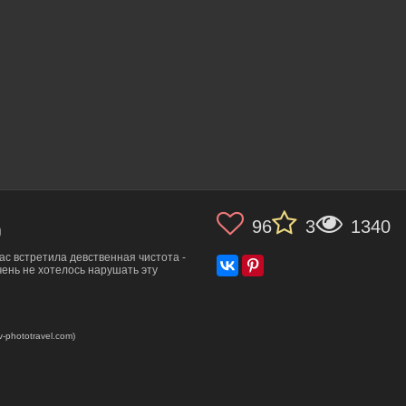
96
3
1340
)
ас встретила девственная чистота -
чень не хотелось нарушать эту
-phototravel.com)