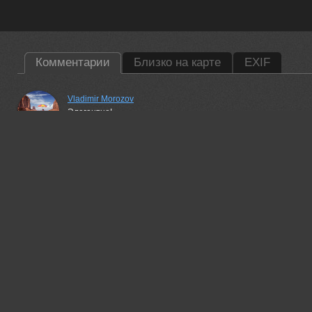
Комментарии
Близко на карте
EXIF
Vladimir Morozov
Элегантно!
17 apr, 2024
Чепленко Алексей
Отлично!
28 jun, 2024