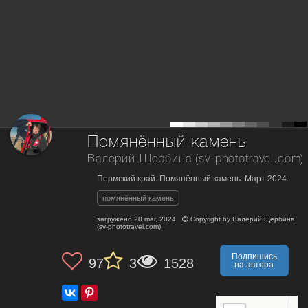
Помянённый камень
Валерий Щербина (sv-phototravel.com)
Пермский край. Помянённый камень. Март 2024.
помянённый камень
загружено
28 mar, 2024
Copyright by
Валерий Щербина
(sv-phototravel.com)
Подпишись
97
3
1528
на автора