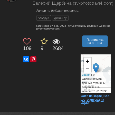
Валерий Щербина (sv-phototravel.com)
Автор не добавил описание.
эльбрус
джилы-су
загружено
07 dec, 2023
Copyright by
Валерий Щербина
(sv-phototravel.com)
Подпишись
на автора
109
9
2684
+
−
Leaflet
| ©
OpenStreetMap,
Данные страницы
2000 km
актуальны на
1000 mi
момент 01.01.2022
Фото на карте
,
Все
фото автора на
карте