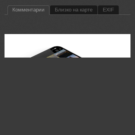
Комментарии
Близко на карте
EXIF
35PHOTO Mobile App
Загружайте работы на сайт прямо из мобильного
приложения. Ставьте лайки, подписывайтесь на других
участников, оставляйте комментарии. Возможность