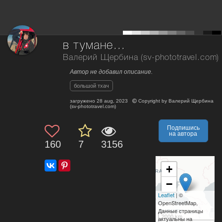
в тумане...
Валерий Щербина (sv-phototravel.com)
Автор не добавил описание.
большой тхач
загружено
28 aug, 2023
Copyright by
Валерий Щербина
(sv-phototravel.com)
Подпишись
на автора
160
7
3156
+
−
Leaflet
| ©
OpenStreetMap,
Данные страницы
2000 km
актуальны на