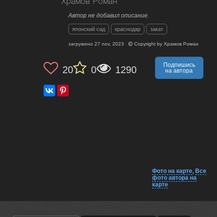
Храмов Роман
Автор не добавил описание.
японский сад
краснодар
закат
загружено
27 nov, 2023
Copyright by
Храмов Роман
Подпишись
20
0
1290
на автора
Фото на карте
,
Все
фото автора на
карте