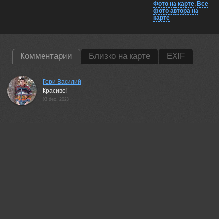
Фото на карте
,
Все
фото автора на
карте
Комментарии
Близко на карте
EXIF
Гори Василий
Красиво!
03 dec, 2023