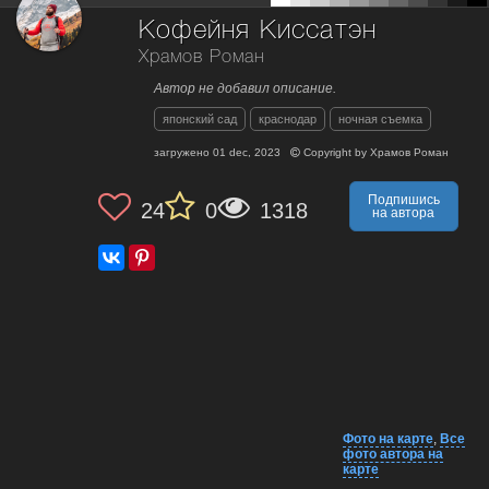
Кофейня Киссатэн
Храмов Роман
Автор не добавил описание.
японский сад
краснодар
ночная съемка
загружено
01 dec, 2023
Copyright by
Храмов Роман
Подпишись
24
0
1318
на автора
Фото на карте
,
Все
фото автора на
карте