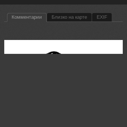
Комментарии
Близко на карте
EXIF
35PHOTO Mobile App
Загружайте работы на сайт прямо из мобильного