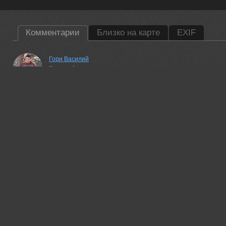
Комментарии
Близко на карте
EXIF
Гори Василий
Красиво!
30 nov, 2023