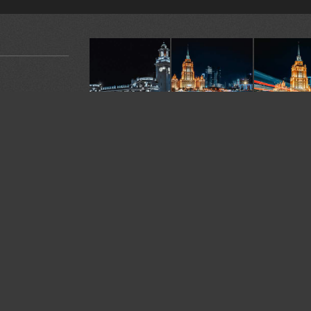
У автора:
9
фото