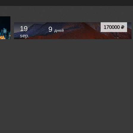
170000
19
9
дней
sep.
Вездеходная фотоэкспедиция на Полярный
Урал. За осенними красками, оленями и
северным сиянием.
Салехард
Russia /