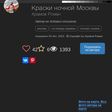
Краски ночной Москвы
Храмов Роман
Автор не добавил описание.
москва
гостиница украина
ночная съемка
загружено
02 dec, 2023
Copyright by
Храмов Роман
Подпишись
42
6
1393
на автора
Фото на карте
,
Все
фото автора на
карте