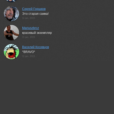
Сергей Горшков
Это старая самка!
11 jan, 2015
Mariuszbrcz
красивый экземпляр
11 jan, 2015
Василий Косивцов
*BRAVO*
11 jan, 2015
Плеханов Александр
Хороший портрет)!
11 jan, 2015
iryna
Отличный кадр!
11 jan, 2015
Евгени Стефанов
Отлично!
11 jan, 2015