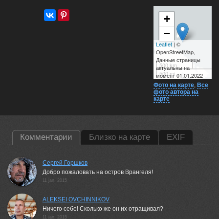
+
−
Leaflet
| ©
OpenStreetMap,
Данные страницы
500 km
актуальны на
500 mi
момент 01.01.2022
Фото на карте
,
Все
фото автора на
карте
Комментарии
Близко на карте
EXIF
Сергей Горшков
Добро пожаловать на остров Врангеля!
11 jan, 2015
ALEKSEI OVCHINNIKOV
Ничего себе! Сколько же он их отращивал?
11 jan, 2015