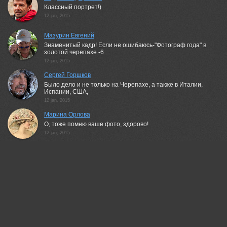
Классный портрет!)
12 jan, 2015
Мазурин Евгений
Знаменитый кадр! Если не ошибаюсь-"Фотограф года" в
золотой черепахе -6
12 jan, 2015
Сергей Горшков
Было дело и не только на Черепахе, а также в Италии,
Испании, США,
12 jan, 2015
Марина Орлова
О, тоже помню ваше фото, здорово!
12 jan, 2015
Дмитрий Кугувалов
ЗдОрово!
12 jan, 2015
Таймас
Отлично!
12 jan, 2015