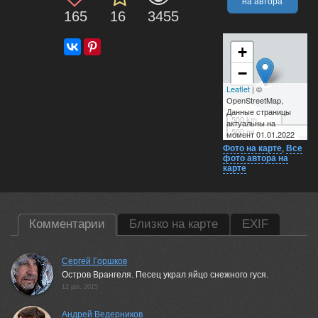
на автора
165
16
3455
+
−
Leaflet
| ©
OpenStreetMap,
Данные страницы
500 km
актуальны на
500 mi
момент 01.01.2022
Фото на карте
,
Все
фото автора на
карте
Комментарии
Близко на карте
EXIF
Сергей Горшков
Остров Врангеля. Песец украл яйцо снежного гуся.
12 jan, 2015
Андрей Ведерников