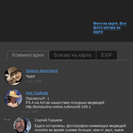
Фото на карте
,
Все
фото автора на
карте
Комментарии
Близко на карте
EXIF
Лариса Запатрина
Чудо!
13 oct, 2008
Аня Графова
Прелесть!!! :-)
PS А на Алтае нашествие голодных медведей :
http://belokuriha-online.ru/forum/9-109-1
13 oct, 2008
Сергей Горшков
Будте осторожны, фотографов снимающих медведей
погибло во время съемки больше, чем от акул, львов