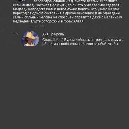
леопардов, слонов и т.д. вместе взятых. И помните
если медведь захочет Вас убить, то он это обязательно сделает!!
Медведь непредсказуем и невозможно понять, что у него на уме
переход от одного состояния в другое мгновение и не один даже
самый сильный человек не способен справится даже с маленьким
медведем. Будте осторожны в горах Алтая.
13 oct, 2008
Аня Графова
Спасибо!!! :-) Будем избегать встреч, да к тому же
объективы пейзажные обычно с собой, чтобы
снять медведя прийдется просто подойти к нему
в плотную))))
14 oct, 2008
Pilgrim
Коллега по работе, не знаю зачем, как-то
прислал фото полусъеденного медведем на
Аляске туриста. Ужасающее зрелище.
14 oct, 2008
Сергей Полукаров
Класс :)
13 oct, 2008
Slowhill
Невероятное выражение у них на лицах (мордах):))
Удивительные у Вас снимки.
13 oct, 2008