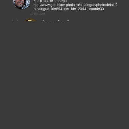
Как в сказке зайчика
http://www.gorshkov-photo.ru/catalogue/photo/detail/?
catalogue_id=89&item_id=1234&f_count=33
10 oct, 2008
Федотов Сергей
Хе-хе.. Знает толк!
Отменная карточка.
Кстати, с какого расстояния снято?
10 oct, 2008
Сергей Горшков
Примерно метра три
10 oct, 2008
Федотов Сергей
300-кой с 3-х метров! Круто!
10 oct, 2008
Yuri Ovchinnikov
По ЭТОЙ части на этом ресурсе Вы на три головы
выше всех :-))
С зайчиком тоже офигенно понравилась :-))
10 oct, 2008
Borsov Michail
Хороша, рыжая бестия!
10 oct, 2008