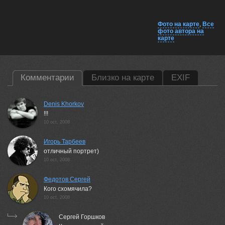
Фото на карте
,
Все
фото автора на
карте
Комментарии
Близко на карте
EXIF
Denis Khorkov
!!!
10 oct, 2008
Игорь Тарбеев
отличный портрет)
10 oct, 2008
Федотов Сергей
Кого схомячила?
10 oct, 2008
Сергей Горшков