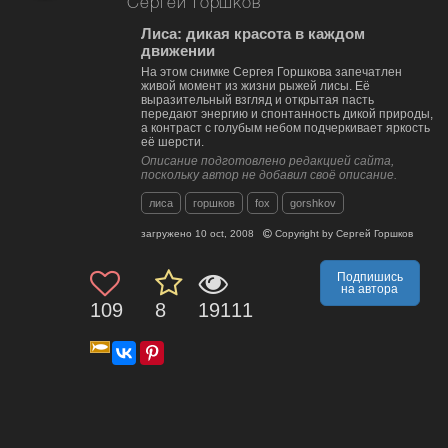
Сергей Горшков
Лиса: дикая красота в каждом
движении
На этом снимке Сергея Горшкова запечатлен
живой момент из жизни рыжей лисы. Её
выразительный взгляд и открытая пасть
передают энергию и спонтанность дикой природы,
а контраст с голубым небом подчеркивает яркость
её шерсти.
Описание подготовлено редакцией сайта,
поскольку автор не добавил своё описание.
лиса
горшков
fox
gorshkov
загружено
10 oct, 2008
Copyright by
Сергей Горшков
Подпишись
на автора
109
8
19111