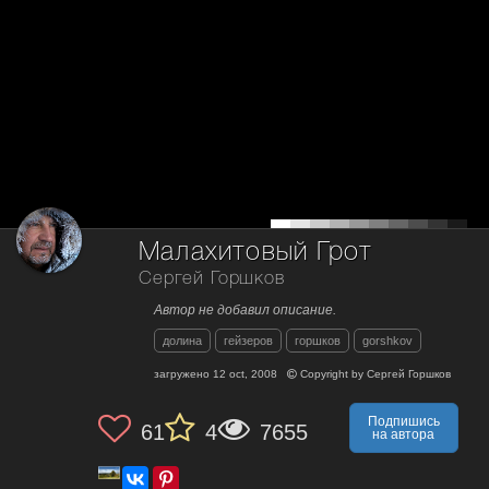
Малахитовый Грот
Сергей Горшков
Автор не добавил описание.
долина
гейзеров
горшков
gorshkov
загружено
12 oct, 2008
Copyright by
Сергей Горшков
Подпишись
61
4
7655
на автора