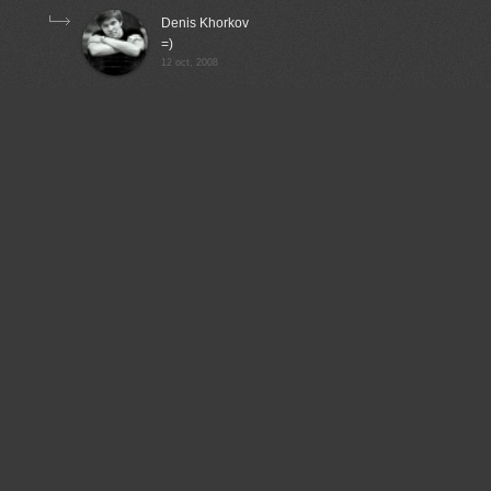
Denis Khorkov
=)
12 oct, 2008
Aleetet
Смешно другое, если зайти в рейтинги, то там
никакого инкогнито нет.:-)))
12 oct, 2008
Liz
тайна не покрытая мраком)))
13 oct, 2008
Андрей Житков
:))))
12 oct, 2008
Алексей Волков
Правой кнопкой на изображении и в свойствах URL покажет
автора :) Странное инкогнито :)
Фотография обалденная!
12 oct, 2008
Владимир Эделев