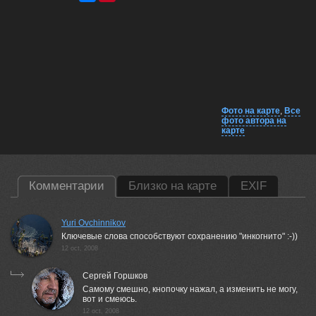
Фото на карте
,
Все
фото автора на
карте
Комментарии
Близко на карте
EXIF
Yuri Ovchinnikov
Ключевые слова способствуют сохранению "инкогнито" :-))
12 oct, 2008
Сергей Горшков
Самому смешно, кнопочку нажал, а изменить не могу,
вот и смеюсь.
12 oct, 2008