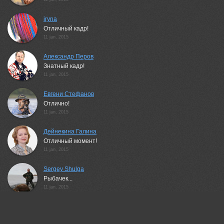
iryna
Отличный кадр!
11 jan, 2015
Александр Перов
Знатный кадр!
11 jan, 2015
Евгени Стефанов
Отлично!
11 jan, 2015
Дейнекина Галина
Отличный момент!
11 jan, 2015
Sergey Shulga
Рыбачек...
11 jan, 2015
НиКоЛаЙ
отлично :)