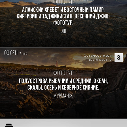
Фототур
Алайский хребет и Восточный Памир.
Киргизия и Таджикистан. Весенний джип-
фототур.
Ош
09 сен.
7
дней
Осталось мест
3
всего мест: 5
Фототур
Полуострова Рыбачий и Средний. Океан,
скалы, осень и северное сияние.
Мурманск