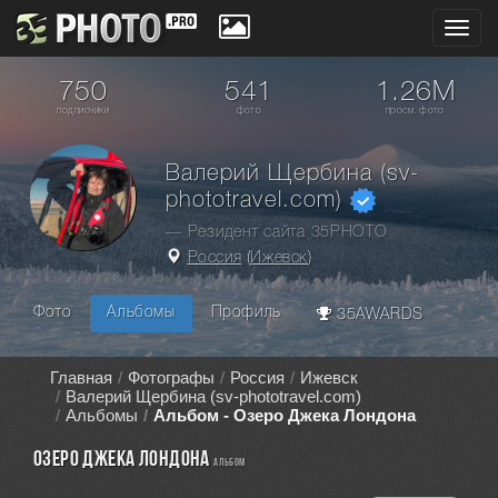
Toggl
navig
750
541
1.26M
подписчики
фото
просм. фото
Валерий Щербина (sv-
phototravel.com)
— Резидент сайта 35PHOTO
Россия
(
Ижевск
)
Фото
Альбомы
Профиль
35AWARDS
Главная
Фотографы
Россия
Ижевск
Валерий Щербина (sv-phototravel.com)
Альбомы
Альбом - Озеро Джека Лондона
Озеро Джека Лондона
альбом