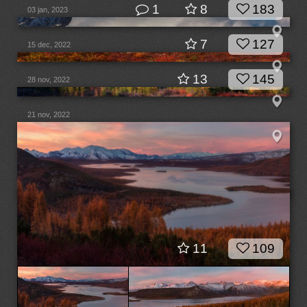
1
8
183
03 jan, 2023
7
127
15 dec, 2022
13
145
28 nov, 2022
21 nov, 2022
11
109