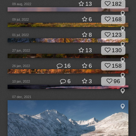
13
182
09 aug, 2022
6
168
09 jul, 2022
8
123
01 jul, 2022
13
130
27 jun, 2022
16
6
158
26 jan, 2022
6
3
96
10 jan, 2022
07 dec, 2021