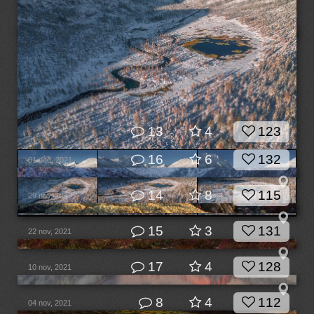
13
4
123
16
6
132
01 dec, 2021
14
8
115
29 nov, 2021
15
3
131
22 nov, 2021
17
4
128
10 nov, 2021
8
4
112
04 nov, 2021