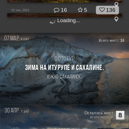
16
5
136
01 nov, 2021
Loading...
07 мар.
9
дней
Всего мест:
10
Фототур
Зима на Итурупе и Сахалине.
Южно-Сахалинск.
30 апр.
11
дней
Осталось мест
8
всего мест: 8