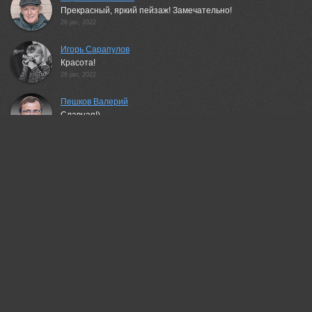
Прекрасный, яркий пейзаж! Замечательно!
26 jan, 2022
Игорь Сарапулов
Красота!
26 jan, 2022
Пешков Валерий
Славная!)
26 jan, 2022
Неля Рачкова
Красиво!
26 jan, 2022
Елена Ильина
Очень красиво!
26 jan, 2022
Зимина Лионелла
Красота!
26 jan, 2022
Asedach Alexander