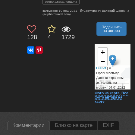
озеро джека лондона
загружено
10 nov, 2021
Copyright by
Валерий Щербина
(sv-phototravel.com)
Подпишись
на автора
128
4
1729
+
−
Leaflet
| ©
OpenStreetMap,
Данные страницы
1000 km
актуальны на
500 mi
момент 01.01.2022
Фото на карте
,
Все
фото автора на
карте
Комментарии
Близко на карте
EXIF