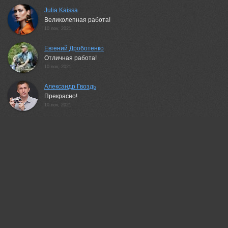
Julia Kaissa
Великолепная работа!
10 nov, 2021
Евгений Дроботенко
Отличная работа!
10 nov, 2021
Александр Гвоздь
Прекрасно!
10 nov, 2021
АНАТОЛИЙ ДОВЫДЕНКО
Красиво!
10 nov, 2021
ПУЗЕНКО ДМИТРИЙ
Очень приятная работа!
10 nov, 2021
Валерий Верещако
Красивая работа!
10 nov, 2021