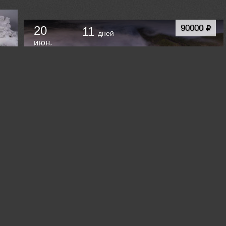
90000
20
11
дней
июн.
Фототур «Столбы реки Сиинэ (Синяя)». Якутия.
Якутск
Россия /