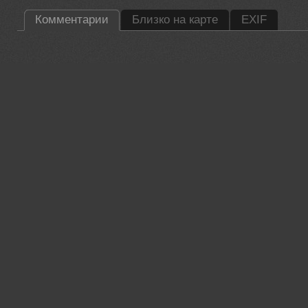
Комментарии
Близко на карте
EXIF
35PHOTO Mobile App
Загружайте работы на сайт прямо из мобильного приложени
лайки, подписывайтесь на других участников, оставляйте к