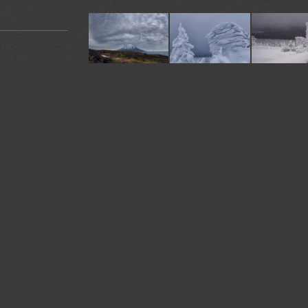
У автора:
541
фото
я. Ставьте
Камера:
EOS 5DS R
омментарии.
Объектив:
EF 70-200 mm f/2.8 L IS II USM