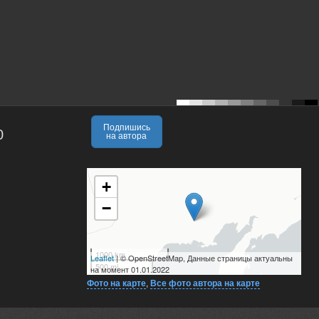
Подпишись
0
на автора
+
−
1000 km
Leaflet
| © OpenStreetMap, Данные страницы актуальны
500 mi
на момент 01.01.2022
Фото на карте
,
Все фото автора на карте