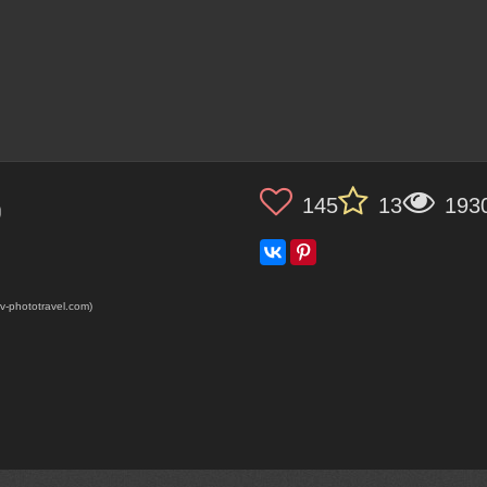
145
13
193
)
-phototravel.com)