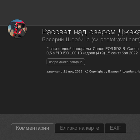
Рассвет над озером Джек
Валерий Щербина (sv-phototravel.com
2 части одной панорамы. Canon EOS 5DS R, Canon 
0,5 s f/10 ISO 100 13 кадров (4+9) 15 сентября 2022
озеро джека лондона
загружено
21 nov, 2022
Copyright by
Валерий Щербина (sv
Комментарии
Близко на карте
EXIF