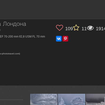
а Лондона
109
11
191
)
EF 70-200 mm f/2,8 USM FL 70 mm
-phototravel.com)