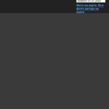
момент 01.01.2022
Фото на карте
,
Все
фото автора на
карте
Комментарии
Близко на карте
EXIF