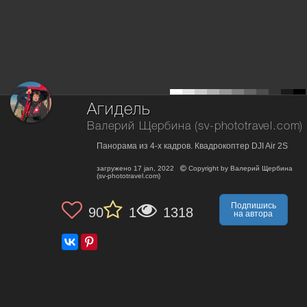
Агидель
Валерий Щербина (sv-phototravel.com)
Панорама из 4-х кадров. Квадрокоптер DJI Air 2S
загружено
17 jan, 2022
Copyright by
Валерий Щербина
(sv-phototravel.com)
Подпишись
90
1
1318
на автора