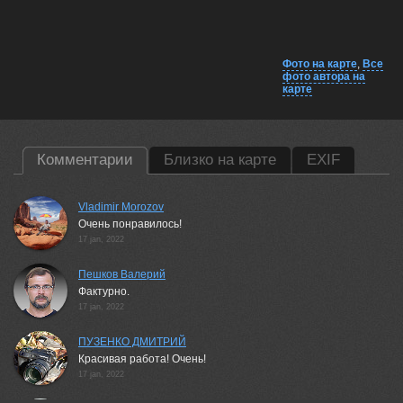
Фото на карте
,
Все
фото автора на
карте
Комментарии
Близко на карте
EXIF
Vladimir Morozov
Очень понравилось!
17 jan, 2022
Пешков Валерий
Фактурно.
17 jan, 2022
ПУЗЕНКО ДМИТРИЙ
Красивая работа! Очень!
17 jan, 2022