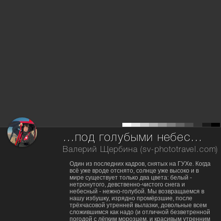
…под голубыми небесами, великолепными коврами…
Валерий Щербина (sv-phototravel.com)
Один из последних кадров, снятых на ГУХе. Когда
всё уже вроде отснято, солнце уже высоко и в
мире существует только два цвета: белый -
нетронутого, девственно-чистого снега и
небесный - нежно-голубой. Мы возвращаемся в
нашу избушку, изрядно промёрзшие, после
трёхчасовой утренней вылазки, довольные всем
сложившимся как надо (и отличной безветренной
погодой с лёгким морозцем, и красивым утренним