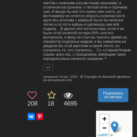
светом с нежными рассветными красками), в
отличном настроении, к тёплой печи и горячему
чаю. И вроде бы всё что нужно уже снято, но
фотокамеру не хочется убирать в рюкзак (хотя
идти без штатива с камерой было бы конечно
легче) и по пути идёшь и щёлкаешь уже всё
подряд… В других обстоятельствах, если б не
было этой нелепой потери 90% снятого
материала, я вряд ли стал бы тратить время на
обработку подобных кадров, и вы наверняка не
увидели бы этой карточки в своей ленте, но
случилось то, что случилось… Со «старым Новым
годом» всех нас, с праздником, имеющим такое
парадоксально-нелепое название ?
гух
загружено
14 jan, 2023
Copyright by
Валерий Щербина
(sv-phototravel.com)
Подпишись
на автора
208
18
4695
+
−
Leaflet
| ©