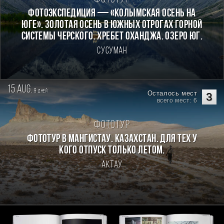
Фотоэкспедиция — «Колымская осень на
Юге». Золотая осень в южных отрогах горной
системы Черского. Хребет Оханджа. Озеро Юг.
Сусуман
15 aug.
9
дней
Осталось мест
3
всего мест: 6
Фототур
Фототур в Мангистау. Казахстан. Для тех у
кого отпуск только летом.
Актау