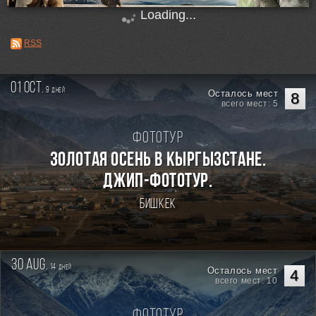
Loading...
RSS
01 oct.
9
дней
Осталось мест
8
всего мест: 5
Фототур
Золотая осень в Кыргызстане.
Джип-фототур.
Бишкек
30 aug.
14
дней
Осталось мест
4
всего мест: 10
Фототур