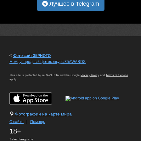
Лучшее в Telegram
©
Фото сайт 35PHOTO
Международный фотоконкурс 35AWARDS
This site is protected by reCAPTCHA and the Google
Privacy Policy
and
Terms of Service
apply.
Фотографии на карте мира
О сайте
|
Помощь
18+
Select language: