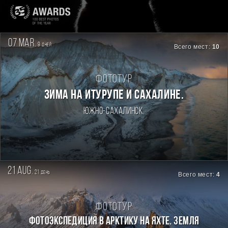
07 mar.
9
дней
Всего мест:
10
Фототур
Зима на Итурупе и Сахалине.
Южно-Сахалинск.
21 aug.
21
день
Всего мест:
4
Фототур
Фотоэкспедиция в Арктику на яхте. Земля