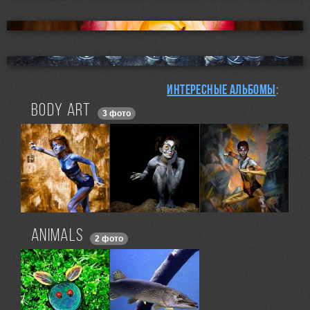
Интересные альбомы
:
Body ART
3 фото
ANIMALS
2 фото