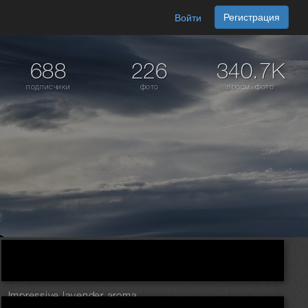
Регистрация
Войти
688
226
340.7K
подписчики
фото
просм. фото
Impressive lavender aroma