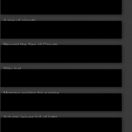
A row of clouds
Beyond the Sea of Clouds
Silky hat
Morning waiting for sunrise
Autumn leaves full of light