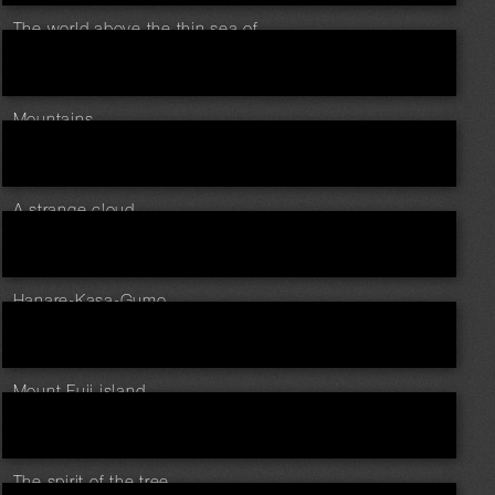
The world above the thin sea of clouds
Mountains
A strange cloud
Hanare-Kasa-Gumo
Mount Fuji island
The spirit of the tree