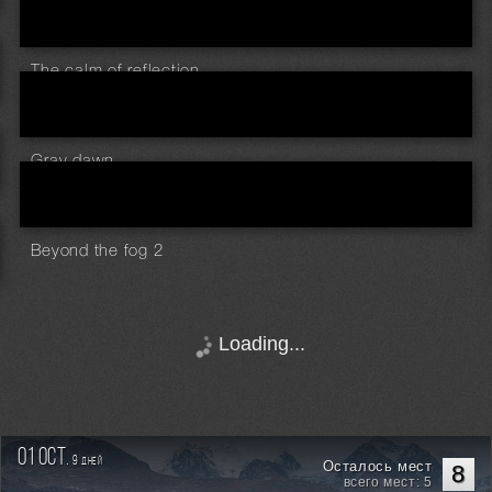
The calm of reflection
Gray dawn
Beyond the fog 2
Loading...
01 oct.
9
дней
Осталось мест
8
всего мест: 5