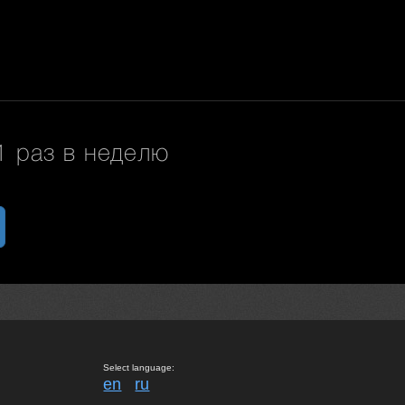
 раз в неделю
Select language:
en
ru