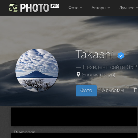
Фото
Авторы
Лучшее
Takashi
— Резидент сайта 35
Япония
(
Tokyo
)
Фото
Альбомы
П
Главная
Фотографы
Япония
Токио
Takashi
Diamonds