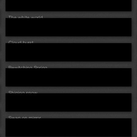
The white world
Cloud burst
Bewitching Spring
Shining snow
Swan on mirror