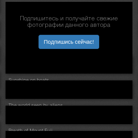
Подпишитесь и получайте свежие
фотографии данного автора
Подпишись сейчас!
Sunshine on boats
The world seen by aliens
Breath of Mount Fuji