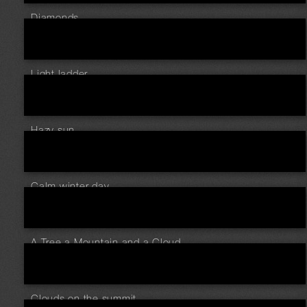
Diamonds
Light ladder
Hazy sun
Calm winter day
A Tree a Mountain and a Cloud
Clouds on the summit