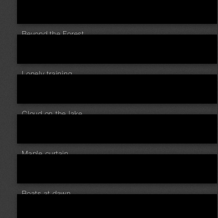
Beyond the Forest
Lonely training
Cloud on the lake
Maple curtain
Boats at dawn