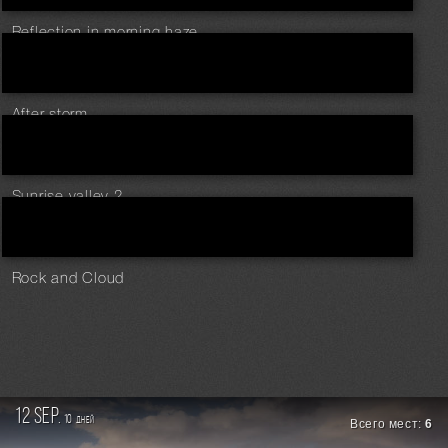
Reflection in morning haze
After storm
Sunrise valley 2
Rock and Cloud
12 sep.
10
дней
Всего мест:
6