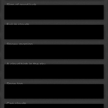
Sign of good luck
Fuji in clouds
Snowy morning
A cloud high in the sky.
Snow top
Cap clouds