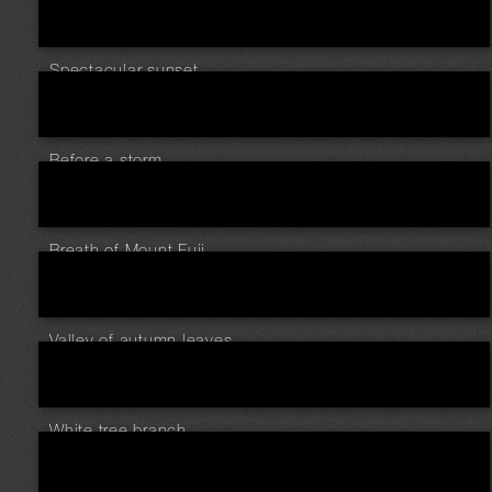
Spectacular sunset
Before a storm
Breath of Mount Fuji
Valley of autumn leaves
White tree branch