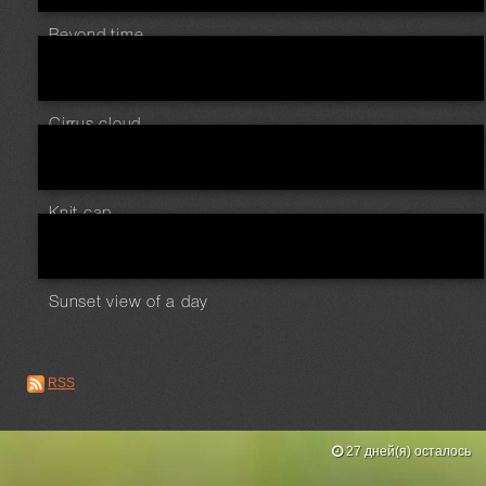
Beyond time
Cirrus cloud
Knit cap
Sunset view of a day
RSS
27 дней(я) осталось