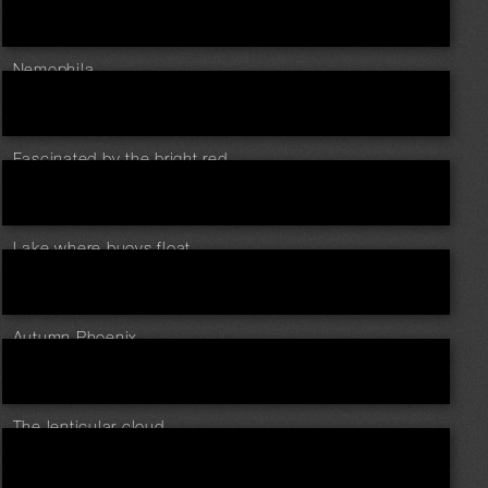
Nemophila
Fascinated by the bright red
Lake where buoys float
Autumn Phoenix
The lenticular cloud