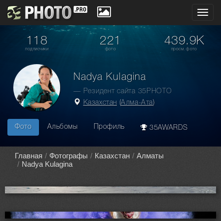
Toggl
navig
118
221
439.9K
подписчики
фото
просм. фото
Nadya Kulagina
— Резидент сайта 35PHOTO
Казахстан
(
Алма-Ата
)
Фото
Альбомы
Профиль
35AWARDS
Главная
Фотографы
Казахстан
Алматы
Nadya Kulagina