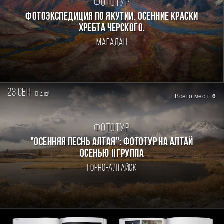
Фототур
ФОТОЭКСПЕДИЦИЯ ПО ЯКУТИИ. ОСЕННИЕ КРАСКИ
ХРЕБТА ЧЕРСКОГО.
Магадан
23 сен.
10
дней
Всего мест:
6
Фототур
"ОСЕННЯЯ ПЕСНЬ АЛТАЯ": ФОТОТУР НА АЛТАЙ
ОСЕНЬЮ Ⅱгруппа
Горно-Алтайск