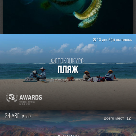
Loading...
RSS
13 дней(я) осталось
Фотоконкурс:
Пляж
Участвовать в конкурсе
24 авг.
16
дней
Всего мест:
12