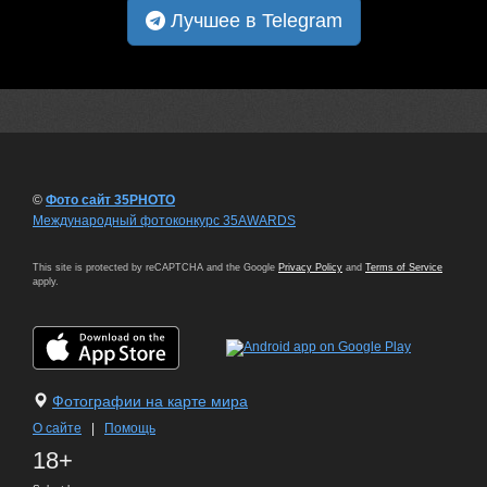
Лучшее в Telegram
©
Фото сайт 35PHOTO
Международный фотоконкурс 35AWARDS
This site is protected by reCAPTCHA and the Google
Privacy Policy
and
Terms of Service
apply.
Фотографии на карте мира
О сайте
|
Помощь
18+